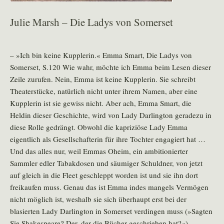
Julie Marsh – Die Ladys von Somerset
– »Ich bin keine Kupplerin.« Emma Smart, Die Ladys von
Somerset, S.120 Wie wahr, möchte ich Emma beim Lesen dieser
Zeile zurufen. Nein, Emma ist keine Kupplerin. Sie schreibt
Theaterstücke, natürlich nicht unter ihrem Namen, aber eine
Kupplerin ist sie gewiss nicht. Aber ach, Emma Smart, die
Heldin dieser Geschichte, wird von Lady Darlington geradezu in
diese Rolle gedrängt. Obwohl die kapriziöse Lady Emma
eigentlich als Gesellschafterin für ihre Tochter engagiert hat …
Und das alles nur, weil Emmas Oheim, ein ambitionierter
Sammler edler Tabakdosen und säumiger Schuldner, von jetzt
auf gleich in die Fleet geschleppt worden ist und sie ihn dort
freikaufen muss. Genau das ist Emma indes mangels Vermögen
nicht möglich ist, weshalb sie sich überhaupt erst bei der
blasierten Lady Darlington in Somerset verdingen muss (»Sagten
Sie Shakespeare? Der, der die Bücher geschrieben hat?«).