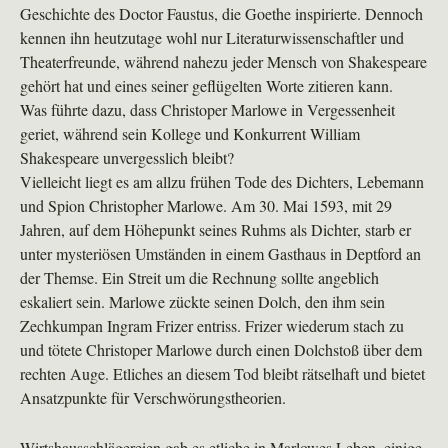
Geschichte des Doctor Faustus, die Goethe inspirierte. Dennoch
kennen ihn heutzutage wohl nur Literaturwissenschaftler und
Theaterfreunde, während nahezu jeder Mensch von Shakespeare
gehört hat und eines seiner geflügelten Worte zitieren kann.
Was führte dazu, dass Christoper Marlowe in Vergessenheit
geriet, während sein Kollege und Konkurrent William
Shakespeare unvergesslich bleibt?
Vielleicht liegt es am allzu frühen Tode des Dichters, Lebemann
und Spion Christopher Marlowe. Am 30. Mai 1593, mit 29
Jahren, auf dem Höhepunkt seines Ruhms als Dichter, starb er
unter mysteriösen Umständen in einem Gasthaus in Deptford an
der Themse. Ein Streit um die Rechnung sollte angeblich
eskaliert sein. Marlowe zückte seinen Dolch, den ihm sein
Zechkumpan Ingram Frizer entriss. Frizer wiederum stach zu
und tötete Christoper Marlowe durch einen Dolchstoß über dem
rechten Auge. Etliches an diesem Tod bleibt rätselhaft und bietet
Ansatzpunkte für Verschwörungstheorien.
Wirtshausschlägereien gab es etliche in Marlowes Leben, einige