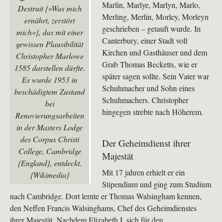
Marlin, Marlye, Marlyn, Marlo,
Destruit {»Was mich
Merling, Merlin, Morley, Morleyn
ernährt, zerstört
geschrieben – getauft wurde. In
mich«}, das mit einer
Canterbury, einer Stadt voll
gewissen Plausibilität
Kirchen und Gasthäuser und dem
Christopher Marlowe
Grab Thomas Becketts, wie er
1585 darstellen dürfte.
später sagen sollte. Sein Vater war
Es wurde 1953 in
Schuhmacher und Sohn eines
beschädigtem Zustand
Schuhmachers. Christopher
bei
hingegen strebte nach Höherem.
Renovierungsarbeiten
in der Masters Lodge
des Corpus Christi
Der Geheimdienst ihrer
College, Cambridge
Majestät
{England}, entdeckt.
Mit 17 jahren erhielt er ein
{Wikimedia}
Stipendium und ging zum Studium
nach Cambridge. Dort lernte er Thomas Walsingham kennen,
den Neffen Francis Walsinghams, Chef des Geheimdienstes
ihrer Majestät. Nachdem Elizabeth I. sich für den