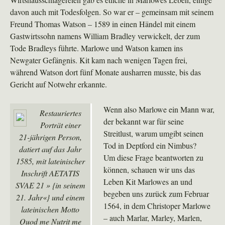
davon auch mit Todesfolgen. So war er – gemeinsam mit seinem
Freund Thomas Watson – 1589 in einen Händel mit einem
Gastwirtssohn namens William Bradley verwickelt, der zum
Tode Bradleys führte. Marlowe und Watson kamen ins
Newgater Gefängnis. Kit kam nach wenigen Tagen frei,
während Watson dort fünf Monate ausharren musste, bis das
Gericht auf Notwehr erkannte.
Wenn also Marlowe ein Mann war,
Restauriertes
der bekannt war für seine
Porträt einer
Streitlust, warum umgibt seinen
21-jährigen Person,
Tod in Deptford ein Nimbus?
datiert auf das Jahr
Um diese Frage beantworten zu
1585, mit lateinischer
können, schauen wir uns das
Inschrift AETATIS
Leben Kit Marlowes an und
SVAE 21 » {in seinem
begeben uns zurück zum Februar
21. Jahr«} und einem
1564, in dem Christoper Marlowe
lateinischen Motto
– auch Marlar, Marley, Marlen,
Quod me Nutrit me