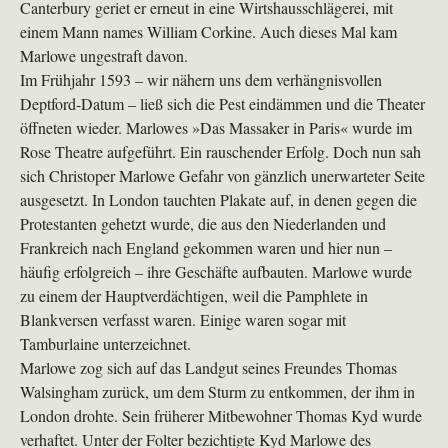
Canterbury geriet er erneut in eine Wirtshausschlägerei, mit
einem Mann names William Corkine. Auch dieses Mal kam
Marlowe ungestraft davon.
Im Frühjahr 1593 – wir nähern uns dem verhängnisvollen
Deptford-Datum – ließ sich die Pest eindämmen und die Theater
öffneten wieder. Marlowes »Das Massaker in Paris« wurde im
Rose Theatre aufgeführt. Ein rauschender Erfolg. Doch nun sah
sich Christoper Marlowe Gefahr von gänzlich unerwarteter Seite
ausgesetzt. In London tauchten Plakate auf, in denen gegen die
Protestanten gehetzt wurde, die aus den Niederlanden und
Frankreich nach England gekommen waren und hier nun –
häufig erfolgreich – ihre Geschäfte aufbauten. Marlowe wurde
zu einem der Hauptverdächtigen, weil die Pamphlete in
Blankversen verfasst waren. Einige waren sogar mit
Tamburlaine unterzeichnet.
Marlowe zog sich auf das Landgut seines Freundes Thomas
Walsingham zurück, um dem Sturm zu entkommen, der ihm in
London drohte. Sein früherer Mitbewohner Thomas Kyd wurde
verhaftet. Unter der Folter bezichtigte Kyd Marlowe des