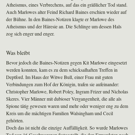
Atheismus, eines Verbrechens, auf das ein gräßlicher Tod stand.
Auch Marlowes alter Feind Richard Baines erschien wieder auf
der Bühne. In den Baines-Notizen klagte er Marlowe des
Atheismus und der Häresie an. Die Schlinge um dessen Hals
zog sich enger und enger.
Was bleibt
Bevor jedoch die Baines-Notizen gegen Kit Marlowe eingesetzt
werden konnten, kam es zu dem schicksalhaften Treffen in
Deptford. Im Haus der Witwe Bull, einer Frau mit guten
Verbindungen zum Hof der Königin, trafen sie aufeinander:
Christopher Marlowe, Robert Poley, Ingram Frizer und Nicholas
Skeres. Vier Männer mit dubioser Vergangenheit, die alle als
Spione tätig gewesen waren und mehr oder weniger eng zu dem
Kreis um die mächtigen Familien Walsingham und Cecil
gehörten.
Doch das ist nicht die einzige Auffälligkeit. So wurde Marlowes
Tod von 16 Geschworenen festgestellt, die den Ermordeten noch