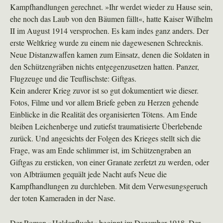
Kampfhandlungen gerechnet. »Ihr werdet wieder zu Hause sein,
ehe noch das Laub von den Bäumen fällt«, hatte Kaiser Wilhelm
II im August 1914 versprochen. Es kam indes ganz anders. Der
erste Weltkrieg wurde zu einem nie dagewesenen Schrecknis.
Neue Distanzwaffen kamen zum Einsatz, denen die Soldaten in
den Schützengräben nichts entgegenzusetzen hatten. Panzer,
Flugzeuge und die Teuflischste: Giftgas.
Kein anderer Krieg zuvor ist so gut dokumentiert wie dieser.
Fotos, Filme und vor allem Briefe geben zu Herzen gehende
Einblicke in die Realität des organisierten Tötens. Am Ende
bleiben Leichenberge und zutiefst traumatisierte Überlebende
zurück. Und angesichts der Folgen des Krieges stellt sich die
Frage, was am Ende schlimmer ist, im Schützengraben an
Giftgas zu ersticken, von einer Granate zerfetzt zu werden, oder
von Albträumen gequält jede Nacht aufs Neue die
Kampfhandlungen zu durchleben. Mit dem Verwesungsgeruch
der toten Kameraden in der Nase.
Der Roman »Heldenflucht« beginnt im Dezember 1918. Der