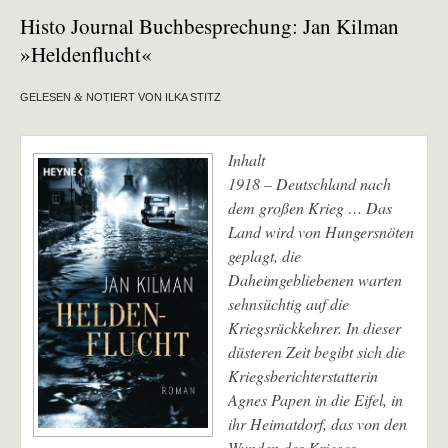
Histo Journal Buchbesprechung: Jan Kilman
»Heldenflucht«
GELESEN
&
NOTIERT VON ILKA STITZ
Inhalt
1918 – Deutschland nach
dem großen Krieg … Das
Land wird von Hungersnöten
geplagt, die
Daheimgebliebenen warten
sehnsüchtig auf die
Kriegsrückkehrer. In dieser
düsteren Zeit begibt sich die
Kriegsberichterstatterin
Agnes Papen in die Eifel, in
ihr Heimatdorf, das von den
Wunden des Krieges