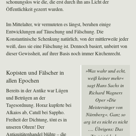
schonungslos wie die, die erst durch ihn ans Licht der
Öffentlichkeit gezerrt wurden.
Im Mittelalter, wir vermuteten es längst, beruhen einige
Entwicklungen auf Täuschung und Fälschung. Die
Konstantinische Schenkung natürlich, von der mittlerweile jeder
weiß, dass sie eine Fälschung ist. Dennoch basiert, unbeirrt von
dieser Gewissheit, auf ihrer Basis noch immer Kirchenrecht.
»Was wahr und echt,
Kopisten und Fälscher in
weiß keiner mehr«
allen Epochen
sagt Hans Sachs in
Bereits in der Antike war Lügen
Richard Wagners
und Betrügen an der
Oper »Die
Tagesordnung. Horaz kupferte bei
Meistersinger von
Alkaios ab, Catull bei Sappho.
Nürnberg«. Ganz so
Freiheit der Dichtung, tönt es in
arg ist es nicht es nicht
unseren Ohren! Der
…. Übrigens: Das
Antiquitätenhandel blühte – die