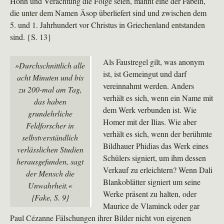
Hohn und Verachtung die Folge seien, mahnt eine der Fabeln,
die unter dem Namen Äsop überliefert sind und zwischen dem
5. und 1. Jahrhundert vor Christus in Griechenland entstanden
sind. {S. 13}
Als Faustregel gilt, was anonym
»Durchschnittlich alle
ist, ist Gemeingut und darf
acht Minuten und bis
vereinnahmt werden. Anders
zu 200-mal am Tag,
verhält es sich, wenn ein Name mit
das haben
dem Werk verbunden ist. Wie
grundehrliche
Homer mit der Ilias. Wie aber
Feldforscher in
verhält es sich, wenn der berühmte
selbstverständlich
Bildhauer Phidias das Werk eines
verlässlichen Studien
Schülers signiert, um ihm dessen
herausgefunden, sagt
Verkauf zu erleichtern? Wenn Dali
der Mensch die
Blankoblätter signiert um seine
Unwahrheit.«
Werke präsent zu halten, oder
{Fake, S. 9}
Maurice de Vlaminck oder gar
Paul Cézanne Fälschungen ihrer Bilder nicht von eigenen