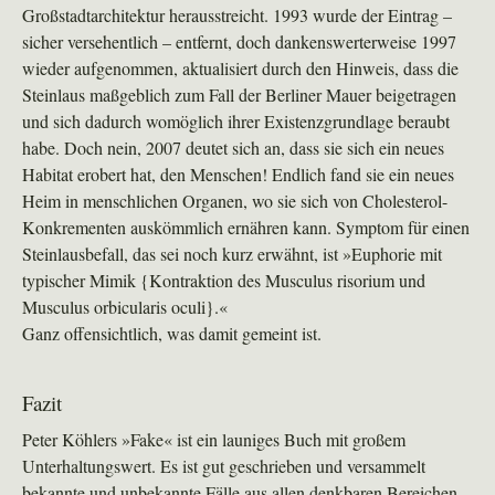
Großstadtarchitektur herausstreicht. 1993 wurde der Eintrag –
sicher versehentlich – entfernt, doch dankenswerterweise 1997
wieder aufgenommen, aktualisiert durch den Hinweis, dass die
Steinlaus maßgeblich zum Fall der Berliner Mauer beigetragen
und sich dadurch womöglich ihrer Existenzgrundlage beraubt
habe. Doch nein, 2007 deutet sich an, dass sie sich ein neues
Habitat erobert hat, den Menschen! Endlich fand sie ein neues
Heim in menschlichen Organen, wo sie sich von Cholesterol-
Konkrementen auskömmlich ernähren kann. Symptom für einen
Steinlausbefall, das sei noch kurz erwähnt, ist »Euphorie mit
typischer Mimik {Kontraktion des Musculus risorium und
Musculus orbicularis oculi}.«
Ganz offensichtlich, was damit gemeint ist.
Fazit
Peter Köhlers »Fake« ist ein launiges Buch mit großem
Unterhaltungswert. Es ist gut geschrieben und versammelt
bekannte und unbekannte Fälle aus allen denkbaren Bereichen