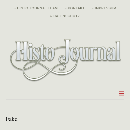
▹ HISTO JOURNAL TEAM
▹ KONTAKT
▹ IMPRESSUM
▹ DATENSCHUTZ
Fake