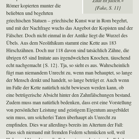
Zitat ist falsch.«
Römer kopierten munter die
{Fake, S. 11}
beliebten und begehrten
griechischen Statuen – griechische Kunst war in Rom begehrt,
und mit der Nachfrage wuchs das Angebot der Kopisten und der
Fälscher. Doch nicht einmal in der Antike liegt die Wurzel des
Übels. Aus dem Neolithikum stammt eine Kette aus 183
Hirschzähnen. Doch nur 118 davon sind tatsächlich Zähne, die
übrigen 65 sind Imitate aus irgendwelchen Knochen, täuschend
echt nachgemacht {S. 12}. Tja, so sieht es aus. Wahrscheinlich
fügt man niemandem Unrecht zu, wenn man behauptet, so lange
der Mensch denkt und handelt, so lange betrügt er. Auch wenn
im Falle der Kette natürlich nicht bewiesen werden kann, ob
eine betrügerische Absicht hinter den Zahnfälschungen bestand.
Zudem muss man natürlich bedenken, dass erst eine Vorstellung
von persönlicher Leistung und geistigem Eigentum ausgebildet
sein muss, um solcherlei Taten überhaupt als Unrecht zu
empfinden. Dies war allerdings bereits im Altertum der Fall:
Dass sich niemand mit fremden Federn schmücken soll, weil