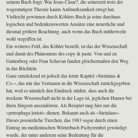
seinem Buch fragt: War Jesus Cäsar?, die seinerzeit trotz der
wagemutigen Theorie kaum Aufmerksamkeit erregt hat.
Vielleicht gewinnen durch Köhlers Buch ja seine durchaus
logischen und bedenkenswerten Ansätze eine neuerliche und
diesmal größere Beachtung, auch wenn das Buch mittlerweile
wohl vergriffen ist.
Ein weiteres Feld, das Köhler bestellt, ist das der Wissenschaft
und damit des Phänomens des copy & paste. Von und zu
Guttenberg oder Frau Schavan fanden gleichermaßen den Weg
in das Büchlein.
Ganz entzückend ist jedoch das letzte Kapitel »Steinlaus &
Co.«, das mir das Vertrauen in die Wissenschaft zurückgegeben
hat, weil es nämlich den Eindruck stärkte, dass auch die
trockene Wissenschaft nicht in der Lage ist, jeglichen Humor bei
ihren Jüngern auszudörren. Als Beispiel mag hier nur die
»petrophaga lorioti« dienen. Bekannt auch als »Steinlaus«.
Dieses possierliche Tierchen, das 1983 sogar durch einen
Eintrag im medizinischen Wörterbuch Pschyrembel gewürdigt
wurde, der unter anderem seine Bedeutung für die