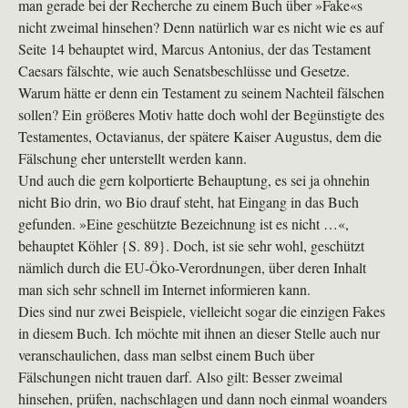
man gerade bei der Recherche zu einem Buch über »Fake«s
nicht zweimal hinsehen? Denn natürlich war es nicht wie es auf
Seite 14 behauptet wird, Marcus Antonius, der das Testament
Caesars fälschte, wie auch Senatsbeschlüsse und Gesetze.
Warum hätte er denn ein Testament zu seinem Nachteil fälschen
sollen? Ein größeres Motiv hatte doch wohl der Begünstigte des
Testamentes, Octavianus, der spätere Kaiser Augustus, dem die
Fälschung eher unterstellt werden kann.
Und auch die gern kolportierte Behauptung, es sei ja ohnehin
nicht Bio drin, wo Bio drauf steht, hat Eingang in das Buch
gefunden. »Eine geschützte Bezeichnung ist es nicht …«,
behauptet Köhler {S. 89}. Doch, ist sie sehr wohl, geschützt
nämlich durch die EU-Öko-Verordnungen, über deren Inhalt
man sich sehr schnell im Internet informieren kann.
Dies sind nur zwei Beispiele, vielleicht sogar die einzigen Fakes
in diesem Buch. Ich möchte mit ihnen an dieser Stelle auch nur
veranschaulichen, dass man selbst einem Buch über
Fälschungen nicht trauen darf. Also gilt: Besser zweimal
hinsehen, prüfen, nachschlagen und dann noch einmal woanders