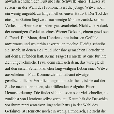
abwarten endlich den Fuß über die Schwelle ›ihres‹ Hauses zu
setzen {in der Wahl des Pronomens ist die jetzige Witwe noch
ein wenig ungeübt, zu lange hieß es ›unser Haus‹}. Der Tod des
einstigen Gatten liegt zwar nur wenige Monate zurück, seinen
Verlust hat Henriette trotzdem gut verarbeitet. Nicht zuletzt dank
der neuartigen ›Redekur‹ eines Wiener Doktors, einem gewissen
S. Freud. Ein Mann, dem Henriette ihre intimsten Gefühle
anvertraute und weiterhin anvertrauen möchte. Fleißig schreibt
sie Briefe, in denen sie Freud über ihre gemachten Fortschritte
auf dem Laufenden hält. Keine Frage: Henriette ist eine für ihre
Zeit ungewöhnliche Frau, denn statt sich dem, das wird gleich
auf den ersten Seiten klar, eher langweiligen Leben einer Witwe
auszuliefern – Frau Kommerzienrat mitsamt etwaiger
gesellschaftlicher Verpflichtungen hin oder her -, ist sie auf der
Suche nach einer neuen, sie erfüllenden Aufgabe. Einer
Herausforderung. Die findet sich indessen sehr viel schneller, als
zunächst von Henriette selbst vermutet. Kaum hält die Droschke
vor ihrem repräsentativen Jugendstilhaus {in der Wahl des
Gefährtes ist Henriette noch ein wenig altmodisch, sie zieht die