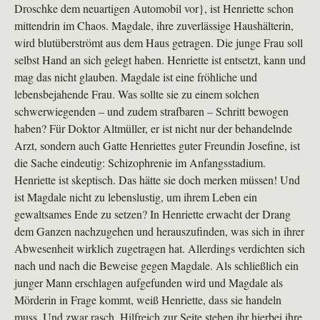
Droschke dem neuartigen Automobil vor}, ist Henriette schon
mittendrin im Chaos. Magdale, ihre zuverlässige Haushälterin,
wird blutüberströmt aus dem Haus getragen. Die junge Frau soll
selbst Hand an sich gelegt haben. Henriette ist entsetzt, kann und
mag das nicht glauben. Magdale ist eine fröhliche und
lebensbejahende Frau. Was sollte sie zu einem solchen
schwerwiegenden – und zudem strafbaren – Schritt bewogen
haben? Für Doktor Altmüller, er ist nicht nur der behandelnde
Arzt, sondern auch Gatte Henriettes guter Freundin Josefine, ist
die Sache eindeutig: Schizophrenie im Anfangsstadium.
Henriette ist skeptisch. Das hätte sie doch merken müssen! Und
ist Magdale nicht zu lebenslustig, um ihrem Leben ein
gewaltsames Ende zu setzen? In Henriette erwacht der Drang
dem Ganzen nachzugehen und herauszufinden, was sich in ihrer
Abwesenheit wirklich zugetragen hat. Allerdings verdichten sich
nach und nach die Beweise gegen Magdale. Als schließlich ein
junger Mann erschlagen aufgefunden wird und Magdale als
Mörderin in Frage kommt, weiß Henriette, dass sie handeln
muss. Und zwar rasch. Hilfreich zur Seite stehen ihr hierbei ihre