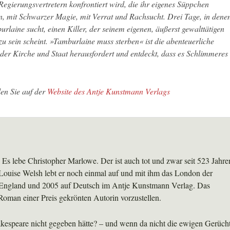
Regierungsvertretern konfrontiert wird, die ihr eigenes Süppchen
, mit Schwarzer Magie, mit Verrat und Rachsucht. Drei Tage, in dene
laine sucht, einen Killer, der seinem eigenen, äußerst gewalttätigen
u sein scheint. »Tamburlaine muss sterben« ist die abenteuerliche
der Kirche und Staat herausfordert und entdeckt, dass es Schlimmeres
den Sie auf der
Website des Antje Kunstmann Verlags
. Es lebe Christopher Marlowe. Der ist auch tot und zwar seit 523 Jahre
ouise Welsh lebt er noch einmal auf und mit ihm das London der
n England und 2005 auf Deutsch im Antje Kunstmann Verlag. Das
Roman einer Preis gekrönten Autorin vorzustellen.
speare nicht gegeben hätte? – und wenn da nicht die ewigen Gerüch