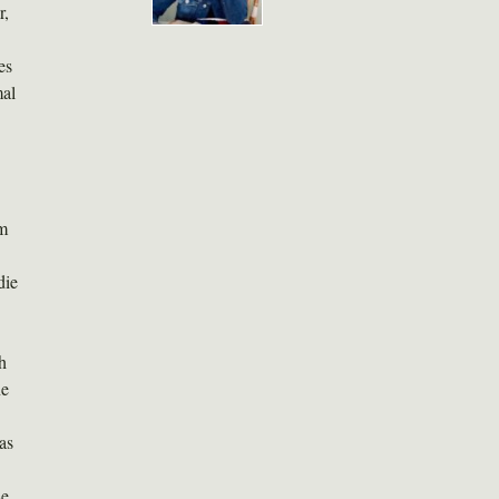
r,
es
mal
hm
die
h
ne
as
se