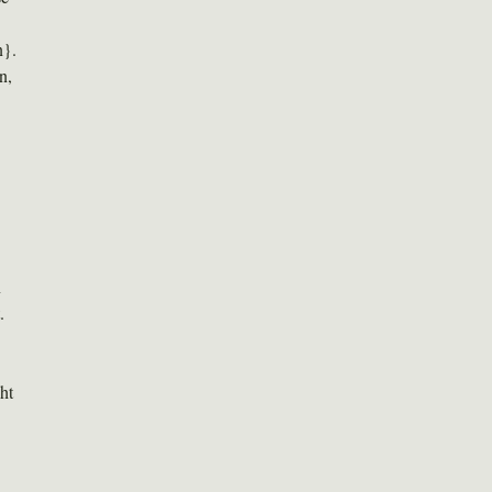
n}.
n,
n
.
ht