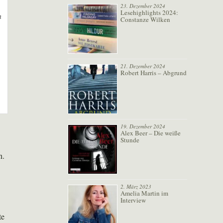
23. Dezember 2024
Lesehighlights 2024:
n
Constanze Wilken
21. Dezember 2024
Robert Harris – Abgrund
19. Dezember 2024
Alex Beer – Die weiße
Stunde
n.
2. März 2023
Amelia Martin im
Interview
te