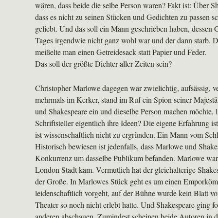
wären, dass beide die selbe Person waren? Fakt ist: Über 
dass es nicht zu seinen Stücken und Gedichten zu passen sc
geliebt. Und das soll ein Mann geschrieben haben, dessen 
Tages irgendwie nicht ganz wohl war und der dann starb.
meißelte man einen Getreidesack statt Papier und Feder.
Das soll der größte Dichter aller Zeiten sein?
Christopher Marlowe dagegen war zwielichtig, aufsässig, v
mehrmals im Kerker, stand im Ruf ein Spion seiner Majestä
und Shakespeare ein und dieselbe Person machen möchte, l
Schriftsteller eigentlich ihre Ideen? Die eigene Erfahrung 
ist wissenschaftlich nicht zu ergründen. Ein Mann vom Sch
Historisch bewiesen ist jedenfalls, dass Marlowe und Shakes
Konkurrenz um dasselbe Publikum befanden. Marlowe war be
London Stadt kam. Vermutlich hat der gleichalterige Shak
der Große. In Marlowes Stück geht es um einen Emporkömmli
leidenschaftlich vorgeht, auf der Bühne wurde kein Blatt
Theater so noch nicht erlebt hatte. Und Shakespeare ging fo
anderen abschauen. Zumindest scheinen beide Autoren in d