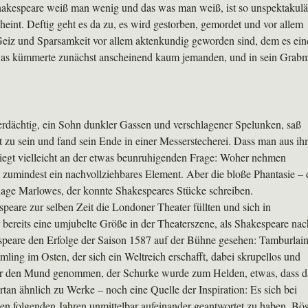
Shakespeare weiß man wenig und das was man weiß, ist so unspektakulä
heint. Deftig geht es da zu, es wird gestorben, gemordet und vor allem
Geiz und Sparsamkeit vor allem aktenkundig geworden sind, dem es ein
 Das kümmerte zunächst anscheinend kaum jemanden, und in sein Grab
erdächtig, ein Sohn dunkler Gassen und verschlagener Spelunken, saß
t zu sein und fand sein Ende in einer Messerstecherei. Dass man aus i
iegt vielleicht an der etwas beunruhigenden Frage: Woher nehmen
ist zumindest ein nachvollziehbares Element. Aber die bloße Phantasie – 
lage Marlowes, der konnte Shakespeares Stücke schreiben.
peare zur selben Zeit die Londoner Theater füllten und sich in
reits eine umjubelte Größe in der Theaterszene, als Shakespeare nac
espeare den Erfolge der Saison 1587 auf der Bühne gesehen: Tamburlai
ng im Osten, der sich ein Weltreich erschafft, dabei skrupellos und
 vor den Mund genommen, der Schurke wurde zum Helden, etwas, dass d
rtan ähnlich zu Werke – noch eine Quelle der Inspiration: Es sich bei
en folgenden Jahren unmittelbar aufeinander geantwortet zu haben. Bö