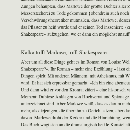
Zungen behaupten, dass Marlowe der größte Dichter aller Ze
Messerstecherei zu Tode gekommen {obendrein auch noch je
Verschwörungstheoretiker mutmaßen, dass Marlowe, dessen 
das Pflaster zu heiß wurde und er seinen Tod inszenierte 
Shakespeare« aufzugehen, wo er dann ein möglichst unauffä
Kafka trifft Marlowe, trifft Shakespeare
Aber um all diese Dinge geht es im Roman von Louise Wel
Shakespeare?«. Ihr Roman – mehr eine Erzählung – lässt e
Dingen spielt: Mit anderen Männern, mit Atheismus, mit Wü
wird. Er hat sich erpressbar gemacht. »Ich bin eine abenteue
Und dann wird er vor den Kronrat zitiert – eine historisch
Moment: Dubiose Anklagen von Hochverrat und Spionage st
unterzeichnet sind. Aber Marlowe weiß, dass es darum nicht
mehr, als diejenigen, die über ihn zu Gericht sitzen, aber
davon. Marlowe droht der Kerker und die Hinrichtung, we
Das Buch wagt sich an die dramaturgisch heikle Konstellat