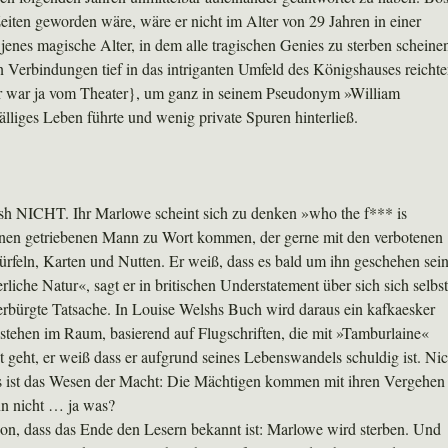
iten geworden wäre, wäre er nicht im Alter von 29 Jahren in einer
nes magische Alter, in dem alle tragischen Genies zu sterben scheine
Verbindungen tief in das intriganten Umfeld des Königshauses reichte
{er war ja vom Theater}, um ganz in seinem Pseudonym »William
lliges Leben führte und wenig private Spuren hinterließ.
sh NICHT. Ihr Marlowe scheint sich zu denken »who the f*** is
inen getriebenen Mann zu Wort kommen, der gerne mit den verbotenen
rfeln, Karten und Nutten. Er weiß, dass es bald um ihn geschehen sei
rliche Natur«, sagt er in britischen Understatement über sich sich selbst
 verbürgte Tatsache. In Louise Welshs Buch wird daraus ein kafkaesker
ehen im Raum, basierend auf Flugschriften, die mit »Tamburlaine«
 geht, er weiß dass er aufgrund seines Lebenswandels schuldig ist. Nic
 das ist das Wesen der Macht: Die Mächtigen kommen mit ihren Vergehen
nn nicht … ja was?
ion, dass das Ende den Lesern bekannt ist: Marlowe wird sterben. Und