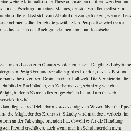
 eine weitere kriminalistische These aufzustellen darüber, wer denn nun
es um das Psychogramm eines Mannes, der sich vor allem selbst zum
deln sollte, er lässt sich vom Alkohol die Zunge lockern, wenn er bess
sser annehmen sollte. Durch die gewählte Ich-Perspektive wird man auf
 sodass es sich das Buch gut erlauben kann, auf klassische
ges, um das Lesen zum Genuss werden zu lassen. Da gibt es Labyrinthe
tergräben Pestgräben und vor allem gibt es London, das aus Pest und
an ist bevölkert von Gestalten einer Halbwelt: Die Vermieterin, die i
, ein blinder Buchhändler, ein Kerkermeister, schmierig wie eine
önigin, in deren Namen alles zu geschehen hat und um die sich
 verwickelt wird.
 liegt sie vielleicht darin, dass es einiges an Wissen über die Epoc
ams, die Mitglieder des Kronrats}. Ständig wird man dazu verlockt, im
torin an der Faktenlage orientiert hat, obwohl es für die Handlung
ngsten Freund erschüttert, auch wenn man im Schulunterricht nicht