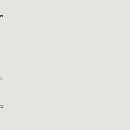
er
n
he