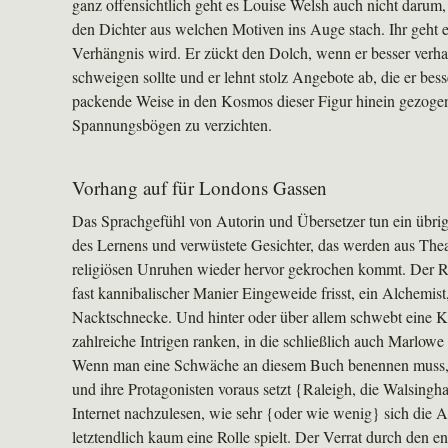
ganz offensichtlich geht es Louise Welsh auch nicht darum,
den Dichter aus welchen Motiven ins Auge stach. Ihr geht 
Verhängnis wird. Er zückt den Dolch, wenn er besser verhan
schweigen sollte und er lehnt stolz Angebote ab, die er be
packende Weise in den Kosmos dieser Figur hinein gezogen,
Spannungsbögen zu verzichten.
Vorhang auf für Londons Gassen
Das Sprachgefühl von Autorin und Übersetzer tun ein übri
des Lernens und verwüstete Gesichter, das werden aus Thea
religiösen Unruhen wieder hervor gekrochen kommt. Der Rom
fast kannibalischer Manier Eingeweide frisst, ein Alchemist
Nacktschnecke. Und hinter oder über allem schwebt eine K
zahlreiche Intrigen ranken, in die schließlich auch Marlowe
Wenn man eine Schwäche an diesem Buch benennen muss, dann
und ihre Protagonisten voraus setzt {Raleigh, die Walsingh
Internet nachzulesen, wie sehr {oder wie wenig} sich die Au
letztendlich kaum eine Rolle spielt. Der Verrat durch den e