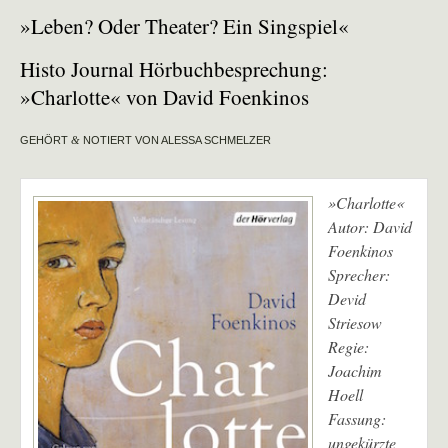
»Leben? Oder Theater? Ein Singspiel«
Histo Journal Hörbuchbesprechung:
»Charlotte« von David Foenkinos
GEHÖRT
&
NOTIERT VON ALESSA SCHMELZER
»Charlotte«
Autor: David
Foenkinos
Sprecher:
Devid
Striesow
Regie:
Joachim
Hoell
Fassung:
ungekürzte